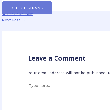
BELI SEKARANG
Post
←
Previous Post
navigation
Next Post
→
Leave a Comment
Your email address will not be published.
R
Type
here..