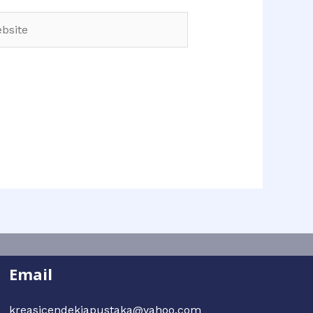
Email
kreasicendekiapustaka@yahoo.com