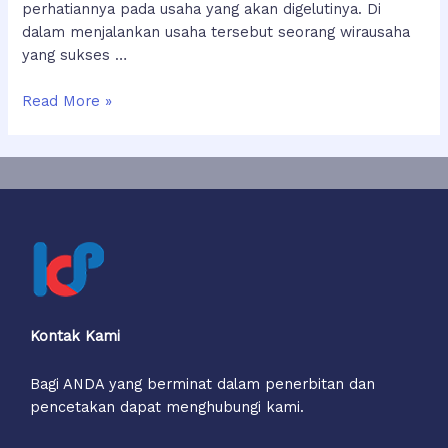
perhatiannya pada usaha yang akan digelutinya. Di
dalam menjalankan usaha tersebut seorang wirausaha
yang sukses …
PENDIDIKAN
Read More »
KEWIRAUSAHAAN
Kontak Kami
Bagi ANDA yang berminat dalam penerbitan dan
pencetakan dapat menghubungi kami.