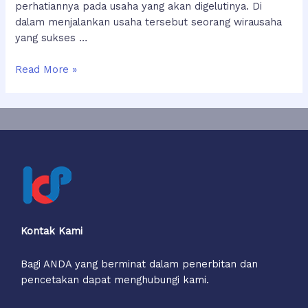
perhatiannya pada usaha yang akan digelutinya. Di
dalam menjalankan usaha tersebut seorang wirausaha
yang sukses …
PENDIDIKAN
Read More »
KEWIRAUSAHAAN
Kontak Kami
Bagi ANDA yang berminat dalam penerbitan dan
pencetakan dapat menghubungi kami.